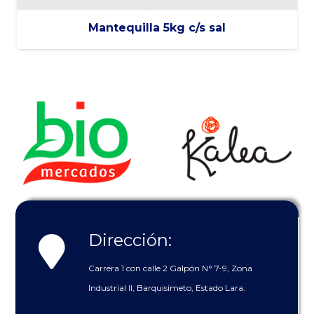
Mantequilla 5kg c/s sal
Dirección:
Carrera 1 con calle 2 Galpón N° 7-9, Zona
Industrial II, Barquisimeto, Estado Lara.